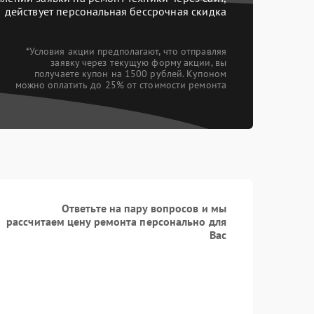
действует персональная бессрочная скидка
Заказать
900 рублей
*Условия акции предполагают, что отправляя
заявку через текущую форму акции, вы
получаете купон на 1500 рублей. Купоном
можно оплатить до 25% от стоимости ремонта
Заказать
900 рублей
Ответьте на пару вопросов и мы
рассчитаем цену ремонта персонально для
Вас