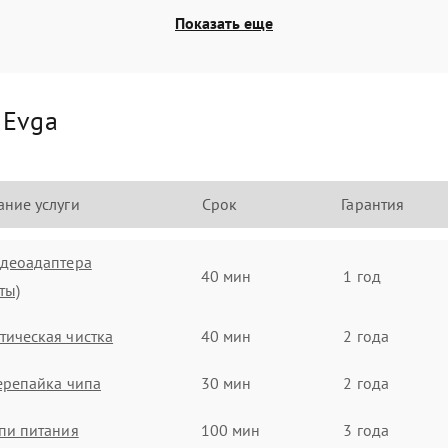
Показать еще
и
Evga
ние услуги
Срок
Гарантия
идеоадаптера
40 мин
1 год
ты)
ическая чистка
40 мин
2 года
ерепайка чипа
30 мин
2 года
пи питания
100 мин
3 года