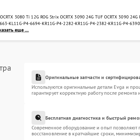
 OC
RTX 3080 Ti 12G ROG Strix OC
RTX 3090 24G TUF OC
RTX 3090 24G 
663-KL
11G-P4-6694-KR
11G-P4-2282-KR
11G-P4-2382-KR
11G-P4-6390
азать еще ...
тра
Оригинальные запчасти и сертифициров
Используются оригинальные детали Evga и про
гарантирует корректную работу после ремонта 
Бесплатная диагностика и быстрый ремо
Современное оборудование и опыт позволяют п
восстановление в кратчайшие сроки, минимизир