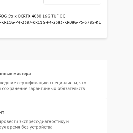
ROG Strix OC
RTX 4080 16G TUF OC
-KR
11G-P4-2387-KR
11G-P4-2383-KR
08G-P5-3785-KL
анные мастера
шедшие сертификацию специалисты, что
и сохранение гарантийных обязательств
нт
ровести экспресс-диагностику и
уя время без устройства