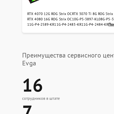
RTX 4070 12G ROG Strix OC
RTX 3070 Ti 8G ROG Strix
RTX 4080 16G ROG Strix OC
10G-P5-3897-KL
08G-P5-3
Пок
11G-P4-2589-KR
11G-P4-2483-KR
11G-P4-2484-KR
Преимущества сервисного цен
Evga
16
сотрудников в штате
7