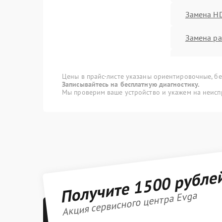
Замена H
Замена ра
Замена к
Цены в прайс-листе указаны ориентировочные, без
Замена м
Записывайтесь на бесплатную диагностику.
Мы проверим ваше устройство и укажем на неисп
Замена ку
Замена чи
Обновлен
Получите 1500 рубле
Восстанов
программ
Акция сервисного центра Evga
Техническ