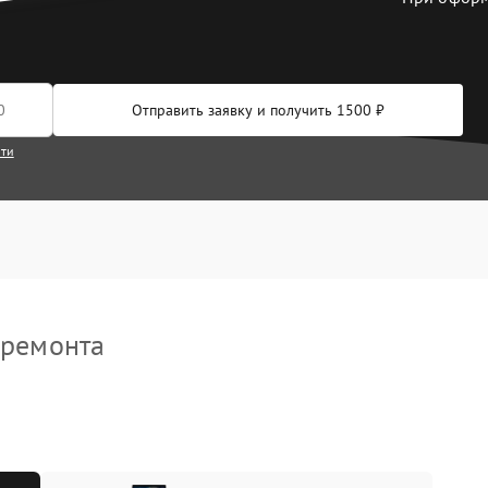
ты
ление после попадания
90 мин
3 года
Отправить заявку и получить 1500 ₽
ермопасты
30 мин
3 года
сти
 ремонта